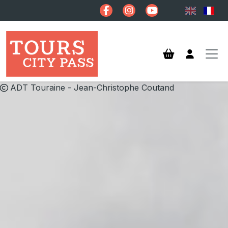
Aller au contenu principal
ADT Touraine - Jean-Christophe Coutand