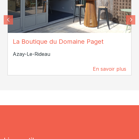
Vigneron Gladys
La Boutique du Domaine Paget
Azay-Le-Rideau
En savoir plus
177 m