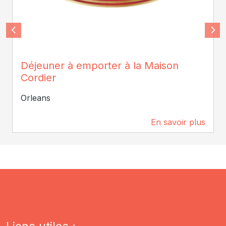
Cordier
Déjeuner à emporter à la Maison
Cordier
Orleans
En savoir plus
573 m