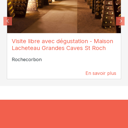
Blanc Foussy
Visite libre avec dégustation - Maison
Lacheteau Grandes Caves St Roch
Rochecorbon
En savoir plus
1,5 km