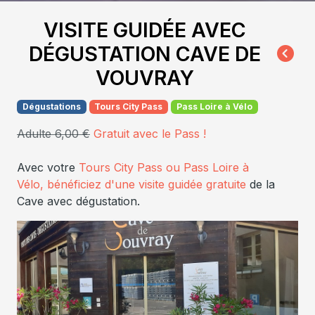
VISITE GUIDÉE AVEC
DÉGUSTATION CAVE DE
VOUVRAY
Dégustations
Tours City Pass
Pass Loire à Vélo
Adulte 6,00 €
Gratuit avec le Pass !
Avec votre
Tours City Pass ou Pass Loire à
Vélo,
bénéficiez d'une visite
guidée gratuite
de la
Cave avec dégustation.