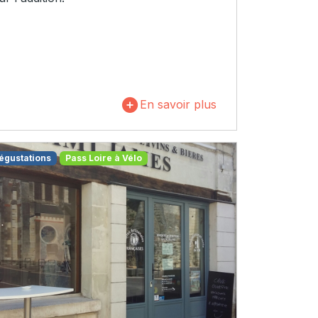
En savoir plus
égustations
Pass Loire à Vélo