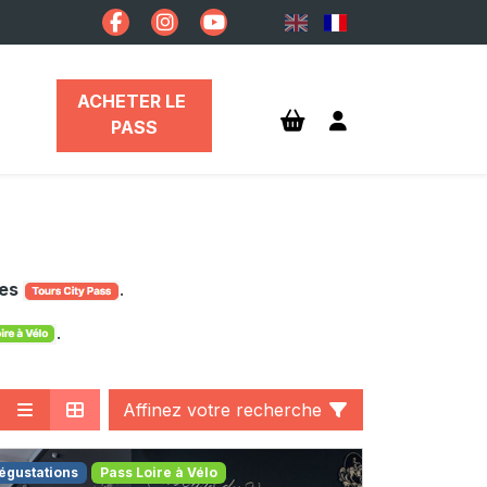
ACHETER LE 
PASS
ges
.
.
Affinez votre recherche
égustations
Pass Loire à Vélo