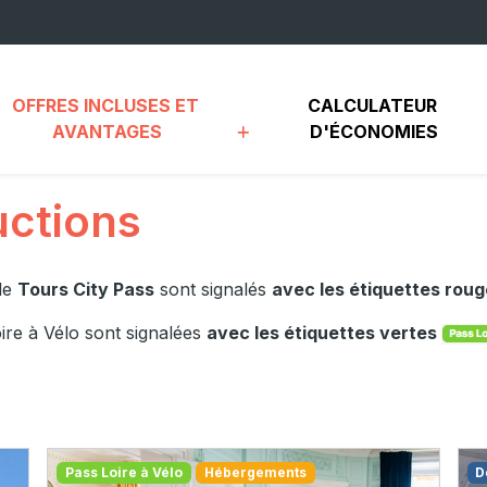
OFFRES INCLUSES ET 
CALCULATEUR 
AVANTAGES
D'ÉCONOMIES
uctions
 le
Tours City Pass
sont signalés
avec les étiquettes rou
ire à Vélo sont signalées
avec les étiquettes vertes
Pass Loire à Vélo
Hébergements
D