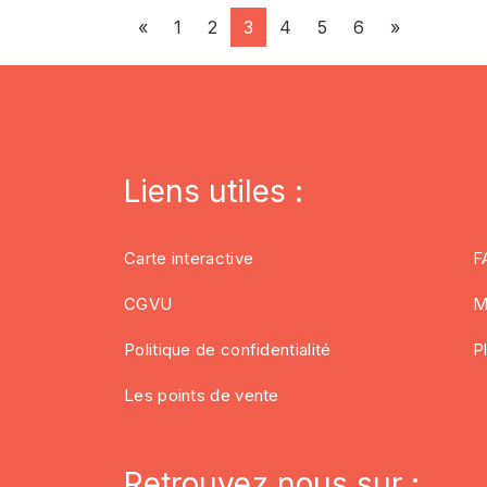
«
1
2
3
4
5
6
»
Liens utiles :
Carte interactive
F
CGVU
M
Politique de confidentialité
P
Les points de vente
Retrouvez nous sur :