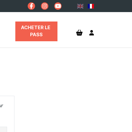
ACHETER LE 
PASS
ur