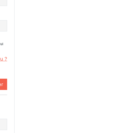
ui
u ?
er