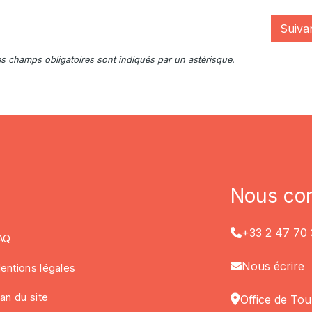
Suiva
s champs obligatoires sont indiqués par un astérisque.
Nous con
+33 2 47 70 
AQ
Nous écrire
entions légales
lan du site
Office de Tou