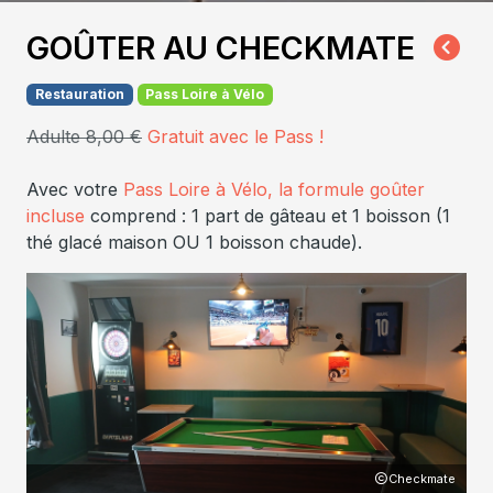
GOÛTER AU CHECKMATE
Restauration
Pass Loire à Vélo
Adulte 8,00 €
Gratuit avec le Pass !
Avec votre
Pass Loire à Vélo, la formule goûter
incluse
comprend : 1 part de gâteau et 1 boisson (1
thé glacé maison OU 1 boisson chaude).
Checkmate