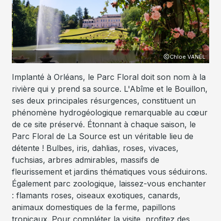
NEL
Chloe VANEL
Implanté à Orléans, le Parc Floral doit son nom à la
rivière qui y prend sa source. L'Abîme et le Bouillon,
ses deux principales résurgences, constituent un
phénomène hydrogéologique remarquable au cœur
de ce site préservé. Étonnant à chaque saison, le
Parc Floral de La Source est un véritable lieu de
détente ! Bulbes, iris, dahlias, roses, vivaces,
fuchsias, arbres admirables, massifs de
fleurissement et jardins thématiques vous séduirons.
Également parc zoologique, laissez-vous enchanter
: flamants roses, oiseaux exotiques, canards,
animaux domestiques de la ferme, papillons
tropicaux. Pour compléter la visite, profitez des