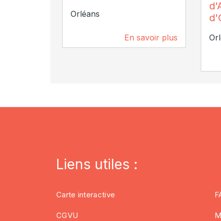
d'
Orléans
d'
En savoir plus
Or
2,1 km
Liens utiles :
Carte interactive
F
CGVU
M