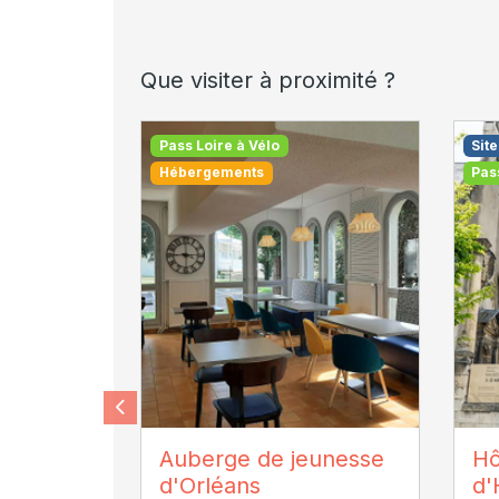
Que visiter à proximité ?
Pass Loire à Vélo
Site
Hébergements
Pas
Thierry Martrou
Or
Auberge de jeunesse
Hô
Tour
d'Orléans
d'