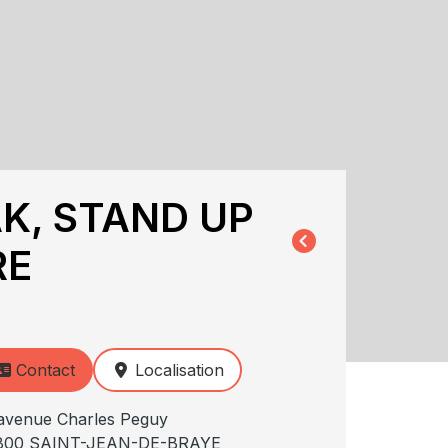
K, STAND UP
RE
Contact
Localisation
avenue Charles Peguy
800 SAINT-JEAN-DE-BRAYE