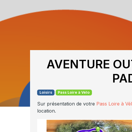
AVENTURE OU
PA
Loisirs
Pass Loire à Vélo
Sur présentation de votre
Pass Loire à Vé
location.