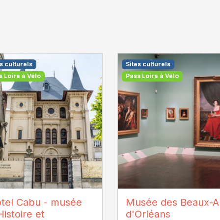
s culturels
Sites culturels
s Loire à Vélo
Pass Loire à Vélo
léans Val de Loire
Emma Mouton - Musées
tel Cabu - musée
Musée des Beaux-A
isme
d'Orléans
Histoire et
d'Orléans