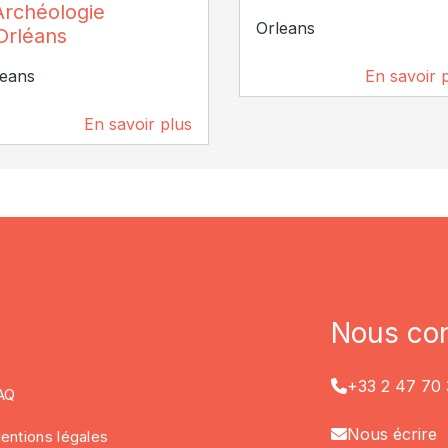
Archéologie
Orleans
Orléans
leans
En savoir 
3 km
En savoir plus
2,5 km
Nous con
+33 2 47 70 
AQ
Nous écrire
entions légales