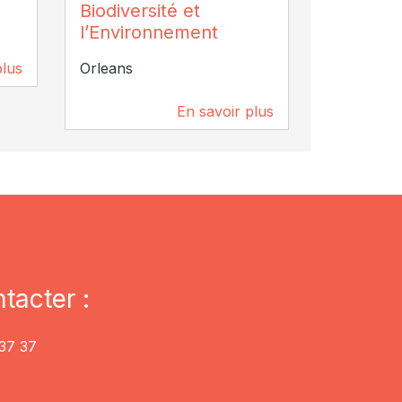
Biodiversité et
Orleans
l’Environnement
plus
Orleans
3,1 km
En savoir plus
3,1 km
tacter :
37 37