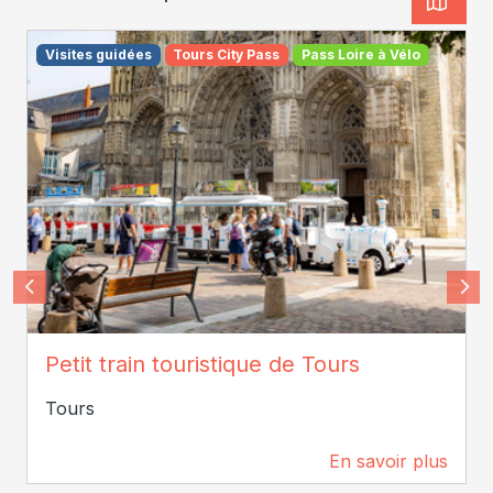
Visites guidées
Tours City Pass
Pass Loire à Vélo
Maemotion photographe
Petit train touristique de Tours
Tours
En savoir plus
26 m