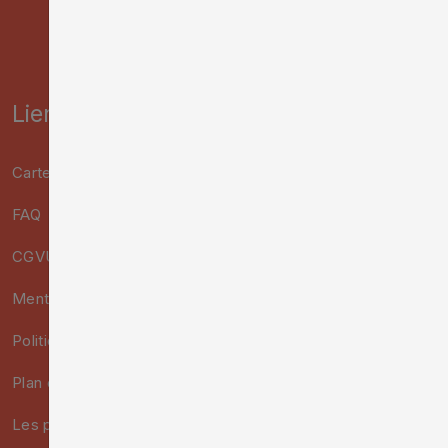
Liens utiles :
Carte interactive
FAQ
CGVU
Mentions légales
Politique de confidentialité
Plan du site
Les points de vente