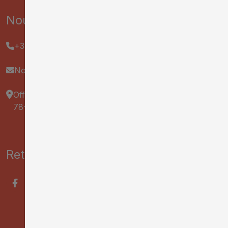
Nous contacter :
+33 2 47 70 37 37
Nous écrire
Office de Tourisme & des Congrès Tours Val de Loire
78-82 Rue Bernard Palissy, 37000 Tours
Retrouvez nous sur :