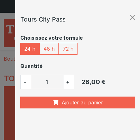
Aller au contenu principal
Tours City Pass
Choisissez votre formule
24 h
48 h
72 h
Boutique
Tours City Pass
Quantité
TOURS CITY PASS
28,00 €
−
+
Ajouter au panier