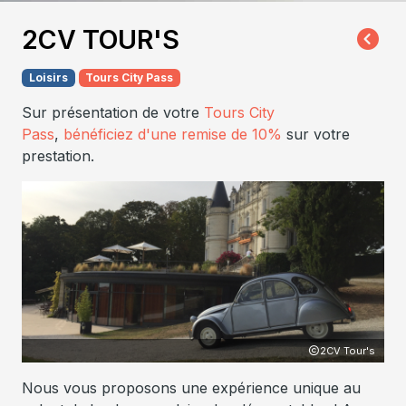
2CV TOUR'S
Loisirs
Tours City Pass
Sur présentation de votre
Tours City
Pass
,
bénéficiez d'une remise de 10%
sur votre
prestation.
2CV
2CV Tour's
Nous vous proposons une expérience unique au