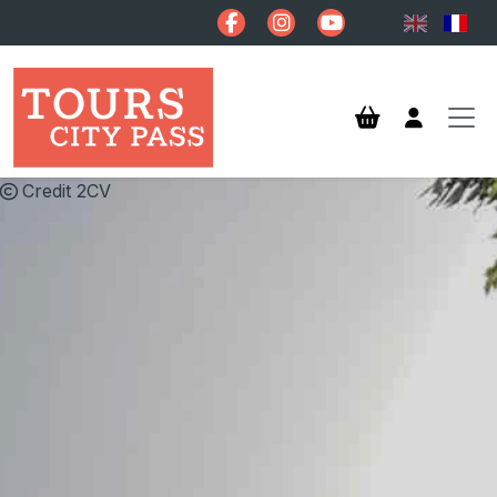
Aller au contenu principal
Credit 2CV