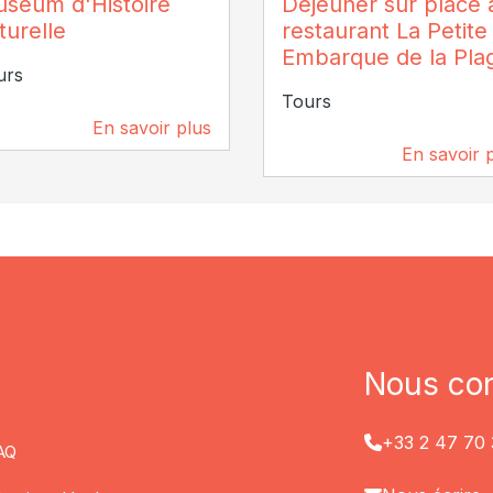
séum d'Histoire
Déjeuner sur place 
stophe Coutand
turelle
restaurant La Petite
Embarque de la Pla
urs
Tours
En savoir plus
152 m
En savoir 
202 m
Nous con
+33 2 47 70 
AQ