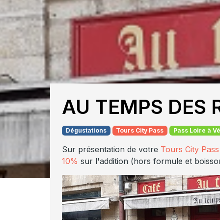
AU TEMPS DES 
Dégustations
Tours City Pass
Pass Loire à V
Sur présentation de votre
Tours City Pass
10%
sur l'addition (hors formule et boisso