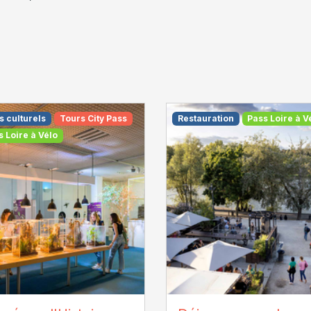
s culturels
Tours City Pass
Restauration
Pass Loire à V
s Loire à Vélo
T Touraine / Jean-
La Plage - M. Bahuon