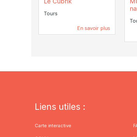
Le Cubrik
Mu
Chri
na
Tours
To
En savoir plus
109 m
Liens utiles :
Carte interactive
F