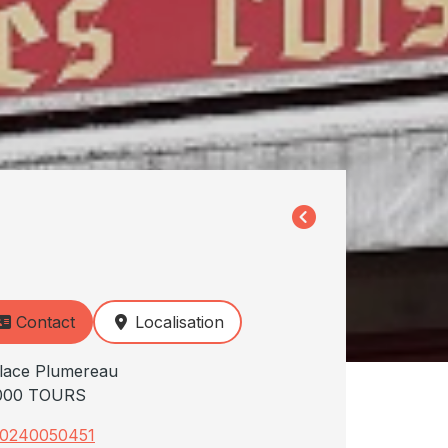
Contact
Localisation
lace Plumereau
000 TOURS
0240050451