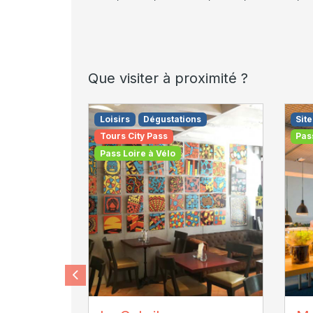
Que visiter à proximité ?
Loisirs
Dégustations
Site
Tours City Pass
Pas
Pass Loire à Vélo
cubrik
AD