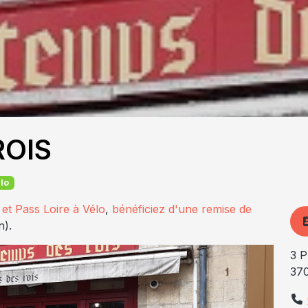
ROIS
élo
 et Pass Loire à Vélo
,
bénéficiez d'une remise de
n).
3 P
37