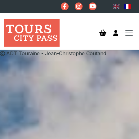
Aller au contenu principal
ADT Touraine - Jean-Christophe Coutand