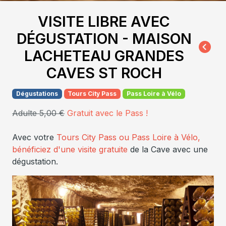
VISITE LIBRE AVEC
DÉGUSTATION - MAISON
LACHETEAU GRANDES
CAVES ST ROCH
Dégustations
Tours City Pass
Pass Loire à Vélo
Adulte 5,00 €
Gratuit avec le Pass !
Avec votre
Tours City Pass ou Pass Loire à Vélo,
bénéficiez d'une visite
gratuite
de la Cave avec une
dégustation.