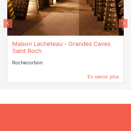
© Blanc Foussy
Maison Lacheteau - Grandes Caves
Saint Roch
Rochecorbon
En savoir plus
0 m