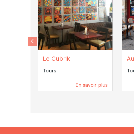
cubrik
AD
Le Cubrik
Au
Tours
To
En savoir plus
125 m