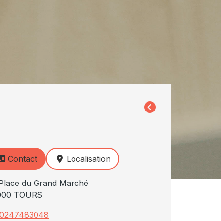
Contact
Localisation
Place du Grand Marché
000 TOURS
0247483048